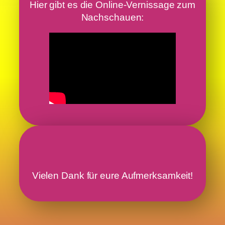
Hier gibt es die Online-Vernissage zum
Nachschauen:
Vielen Dank für eure Aufmerksamkeit!